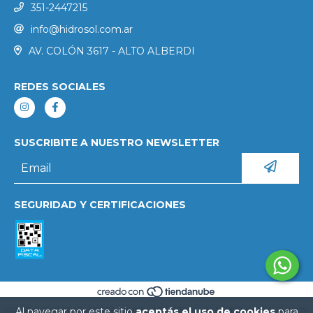
351-2447215
info@hidrosol.com.ar
AV. COLÓN 3617 - ALTO ALBERDI
REDES SOCIALES
SUSCRIBITE A NUESTRO NEWSLETTER
SEGURIDAD Y CERTIFICACIONES
Al navegar por este sitio
aceptás el uso de cookies
para
COPYRIGHT HIDROSOL TIENDA ONLINE - 2026. TODOS LOS DERECHOS RESERVADOS.