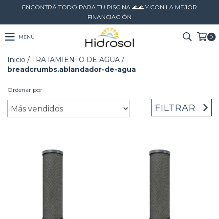
ENCONTRÁ TODO PARA TU PISCINA 🌊🌊 Y CON LA MEJOR
FINANCIACIÓN
MENÚ
0
Inicio
/
TRATAMIENTO DE AGUA
/
breadcrumbs.ablandador-de-agua
Ordenar por
FILTRAR